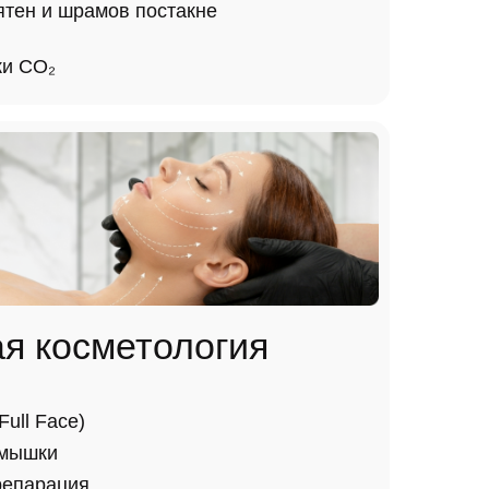
ятен и шрамов постакне
жи CO₂
я косметология
ull Face)
дмышки
репарация