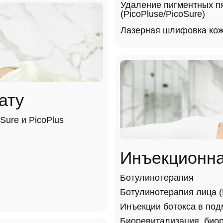
Удаление пигментных п
(PicoPluse/PicoSure)
Лазерная шлифовка ко
ату
Sure и PicoPlus
Инъекционна
Ботулинотерапия
Ботулинотерапия лица (F
Инъекции ботокса в по
Биоревитализация, био