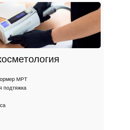
косметология
формер MPT
ая подтяжка
сa