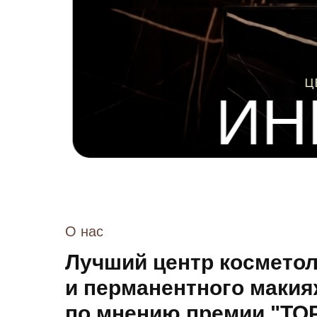
ЦЕ
ИН
О нас
Лучший центр космето
и перманентного маки
по мнению премии "TOP