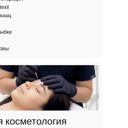
exil
мышц
лыбки
ловы
я косметология