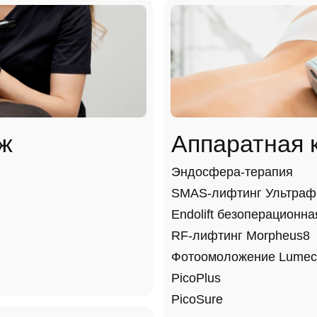
ж
Аппаратная 
Эндосфера-терапия
SMAS-лифтинг Ультра
Endolift безоперационн
RF-лифтинг Morpheus8
Фотоомоложение Lumec
PicoPlus
PicoSure