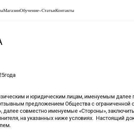
ты
Магазин
Обучение
Статьи
Контакты
А
25года
ическим и юридическим лицам, именуемым далее по 
зотзывным предложением Общества с ограниченной 
, далее совместно именуемые «Стороны», заключить 
лнителя, на указанных ниже условиях. Настоящий д
лем.