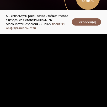
запись
Мы используем файлы cookie, чтобы сайт стал
еще удобнее. Оставаясь с нами, вы
Согласен(а)
соглашаетесь с условиями нашей
политики
конфиденциальности
Главная
Услуги
Цены
Специалисты
Магазин
Обучение
Статьи