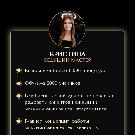
КРИСТИНА
КРИС
ВЕДУЩИЙ МАСТЕР
ТОП
МАСТЕР
Любимые клиенты и близкие друзья
Выполнила более 6.000 процедур
называют меня Крис
Обучила 2000 учеников
Мастер перманентного макияжа в
ведущей студии Москвы Ехрем РМU
Влюблена в своё дело и не перестает
радовать клиентов нежными и
В сфере перманентного макияжа
мягкими зажившими результатами.
более 3х лет,
в сфере
художественной татуировки более
Главная концепция работы -
года
максимальная естественность.