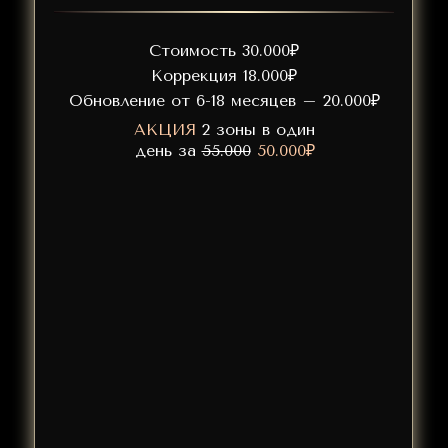
В приятной атмосфере мы с Вами
сделаем образ ярче, подчеркнем
Стоимость 30.000₽
природную индивидуальность и
Коррекция 18.000₽
эстетику
Обновление от 6-18 месяцев – 20.000₽
АКЦИЯ
2 зоны в один
Стоимость 18.000₽
день за
55.000
50.000₽
Коррекция 10.000₽
Обновление от 6-18 месяцев – 12.000₽
АКЦИЯ
2 зоны в один день за
36.000
32.000₽