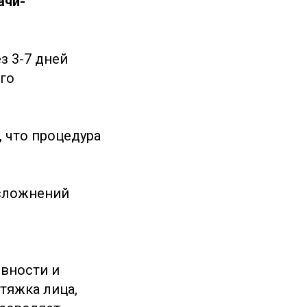
ачи-
з 3-7 дней
го
 что процедура
сложнений
вности и
дтяжка лица,