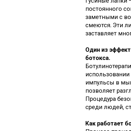
Гусиные лапки 
постоянного со
заметными с во
смеются. Эти л
заставляет мног
Один из эффект
ботокса.
Ботулинотерапи
использовании 
импульсы в мыш
позволяет разг
Процедура безо
среди людей, с
Как работает б