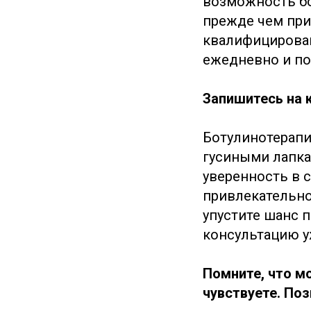
возможность бо
прежде чем при
квалифицирован
ежедневно и по
Запишитесь на к
Ботулинотерапи
гусиными лапка
уверенность в 
привлекательно
упустите шанс 
консультацию у
Помните, что мо
чувствуете. По