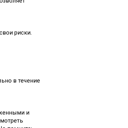
позволяет
свои риски.
и
ьно в течение
аженными и
смотреть