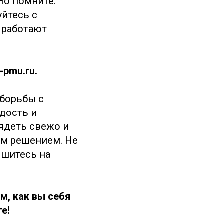
Но помните:
йтесь с
 работают
-pmu.ru.
 борьбы с
дость и
лядеть свежо и
ым решением. Не
ишитесь на
ом, как вы себя
е!