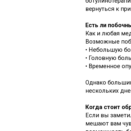
ботулинотерапи
вернуться к пр
Есть ли побочн
Как и любая ме
Возможные поб
• Небольшую бо
• Головную бол
• Временное оп
Однако большин
нескольких дне
Когда стоит об
Если вы замети
мешают вам чув