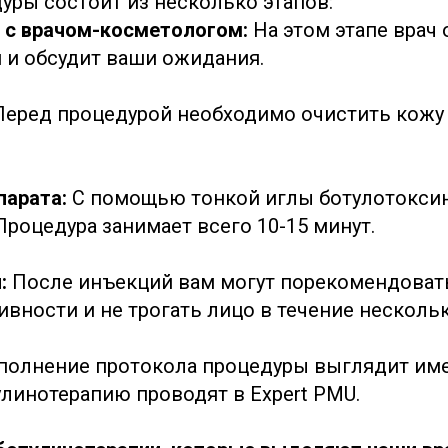
уры состоит из несколько этапов:
я с врачом-косметологом:
На этом этапе врач
 и обсудит ваши ожидания.
Перед процедурой необходимо очистить кожу 
парата:
С помощью тонкой иглы ботулотоксин
Процедура занимает всего 10-15 минут.
я:
После инъекций вам могут порекомендовать
вности и не трогать лицо в течение нескольк
олнение протокола процедуры выглядит име
улинотерапию проводят в Expert PMU.