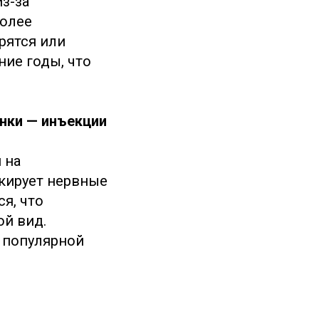
з-за
более
рятся или
ние годы, что
нки — инъекции
 на
кирует нервные
я, что
ой вид.
ё популярной