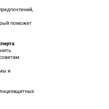
предпочтений,
орый поможет
сперта
анить
советам:
мы и
олнцезащитных