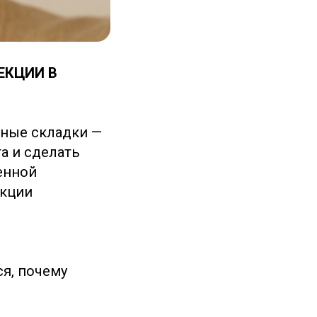
ЕКЦИИ В
бные складки —
та и сделать
енной
екции
я, почему