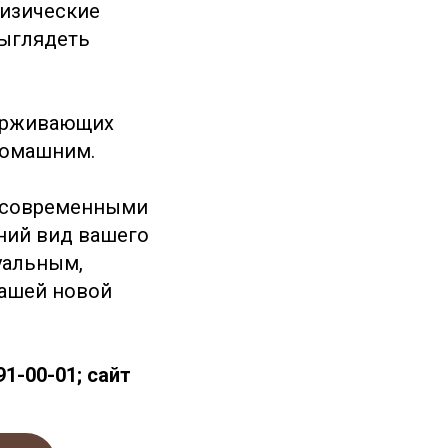
физические
выглядеть
ерживающих
домашним.
с современными
ний вид вашего
уальным,
вашей новой
91-00-01
; сайт