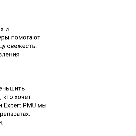
х и
еры помогают
цу свежесть.
вления.
меньшить
 кто хочет
и Expert PMU мы
репаратах.
.