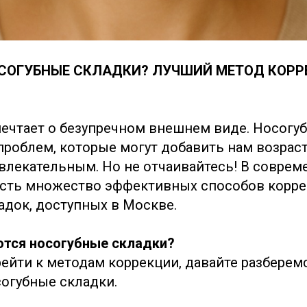
ОСОГУБНЫЕ СКЛАДКИ? ЛУЧШИЙ МЕТОД КОРР
мечтает о безупречном внешнем виде. Носогу
 проблем, которые могут добавить нам возрас
влекательным. Но не отчаивайтесь! В соврем
есть множество эффективных способов корр
адок, доступных в Москве.
тся носогубные складки?
ейти к методам коррекции, давайте разберемс
огубные складки.