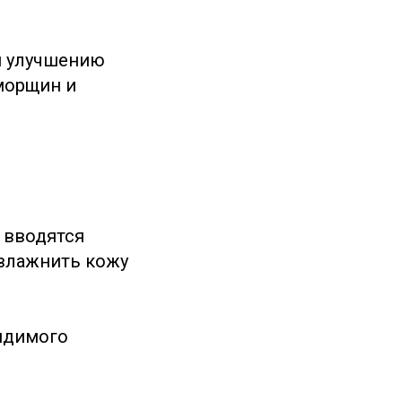
и улучшению
 морщин и
 вводятся
увлажнить кожу
идимого