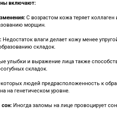
ины включают:
изменения:
С возрастом кожа теряет коллаген и
азованию морщин.
:
Недостаток влаги делает кожу менее упруго
образованию складок.
ые улыбки и выражение лица также способст
согубных складок.
екоторых людей предрасположенность к обр
на на генетическом уровне.
 сон:
Иногда заломы на лице провоцирует сон