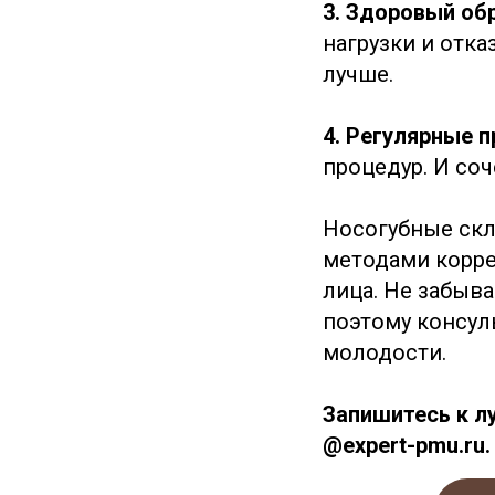
3. Здоровый об
нагрузки и отк
лучше.
4. Регулярные 
процедур. И со
Носогубные скл
методами корре
лица. Не забыв
поэтому консул
молодости.
Запишитесь к л
@expert-pmu.ru.