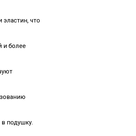
 эластин, что
й и более
вуют
азованию
 в подушку.