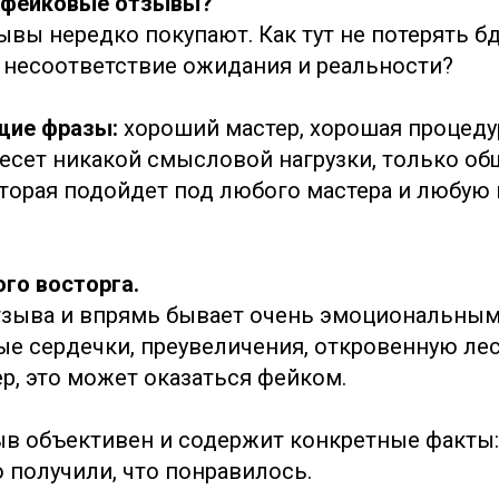
ь фейковые отзывы?
ывы нередко покупают. Как тут не потерять б
а несоответствие ожидания и реальности?
щие фразы:
хороший мастер, хорошая процедур
несет никакой смысловой нагрузки, только об
торая подойдет под любого мастера и любую 
ого восторга.
тзыва и впрямь бывает очень эмоциональным
е сердечки, преувеличения, откровенную лес
р, это может оказаться фейком.
в объективен и содержит конкретные факты: 
о получили, что понравилось.