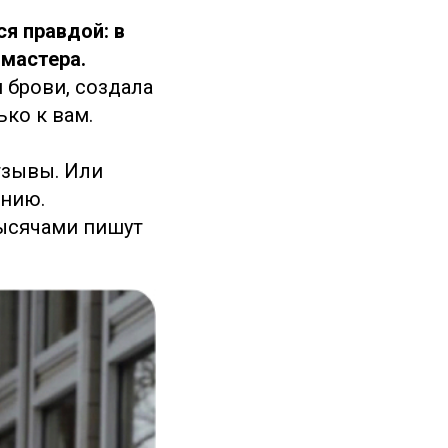
ся правдой: в
 мастера.
 брови, создала
ько к вам.
тзывы. Или
анию.
тысячами пишут