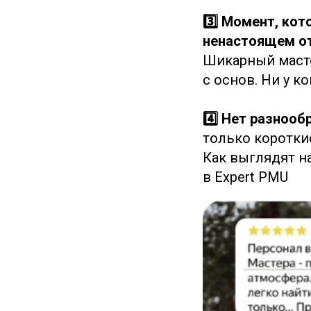
3️⃣ Момент, кот
ненастоящем от
Шикарный масте
с основ. Ни у к
4️⃣ Нет разнооб
только коротки
Как выглядят н
в Expert PMU