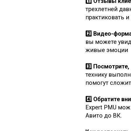
1️⃣ Отзывы кли
трехлетней дав
практиковать и
2️⃣ Видео-форм
вы можете увиде
живые эмоции
3️⃣ Посмотрите,
технику выполн
помогут сложит
4️⃣ Обратите в
Expert PMU можн
Авито до ВК.