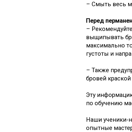
– Смыть весь м
Перед пермане
– Рекомендуйте
выщипывать бро
максимально то
густоты и напр
– Также предуп
бровей краской
Эту информацию
по обучению ма
Наши ученики-н
опытные мастер