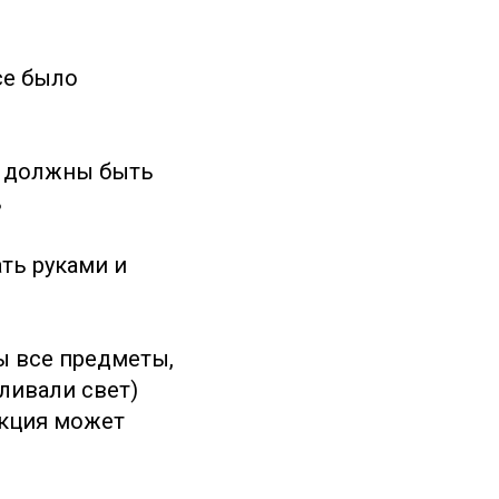
се было
и должны быть
ь
ать руками и
ы все предметы,
ливали свет)
екция может