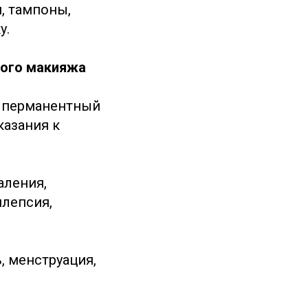
, тампоны,
у.
ного макияжа
ь перманентный
казания к
аления,
илепсия,
, менструация,