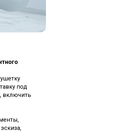
нтного
кушетку
тавку под
и, включить
ументы,
эскиза,