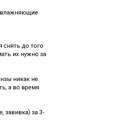
 увлажняющие
 снять до того
ать их нужно за
инзы никак не
ть, а во время
 завивка) за 3-