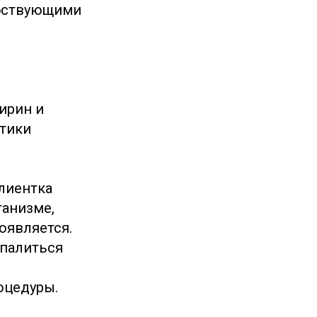
обствующими
ирин и
отики
лиентка
ганизме,
роявляется.
спалиться
роцедуры.