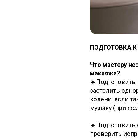
ПОДГОТОВКА К
Что мастеру не
макияжа?
🔸Подготовить 
застелить одно
колени, если т
музыку (при же
🔸Подготовить 
проверить испр