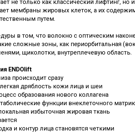
ет не только как классический лифтинг, но и
ает мембраны жировых клеток, а их содержи
стественным путем.
дуры в том, что волокно с оптическим нако
кие сложные зоны, как периорбитальная (вокр
ленями, щиколотки, внутреплечевую область.
ия ENDOlift
лиза происходит сразу
​легкая дряблость кожи лица и шеи
роцесс образования нового коллагена
етаболические функции внеклеточного матрик
локальная избыточная жировая ткань
вается
одка и контур лица становятся четкими