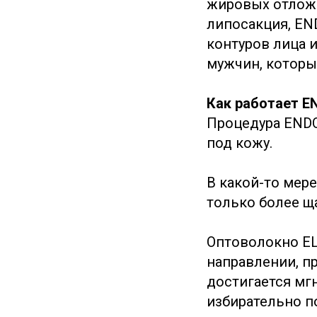
жировых отложе
липосакция, EN
контуров лица и
мужчин, которы
Как работает E
Процедура ENDO
под кожу.
В какой-то мер
только более щ
Оптоволокно EL
направлении, п
достигается мг
избирательно п