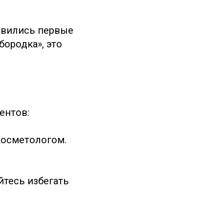
оявились первые
бородка», это
ентов:
косметологом.
йтесь избегать