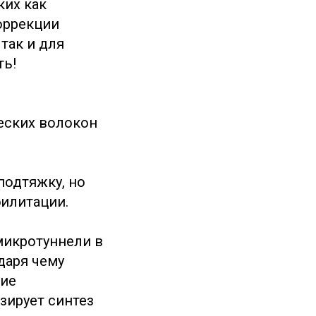
ких как
оррекции
так и для
ть!
еских волокон
подтяжку, но
билитации.
микротуннели в
даря чему
ние
зирует синтез