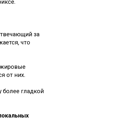
иксе.
отвечающий за
жается, что
 жировые
я от них.
 более гладкой
 локальных