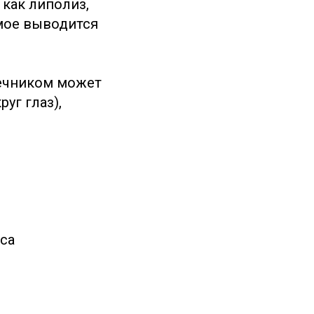
 как липолиз,
мое выводится
нечником может
уг глаз),
са