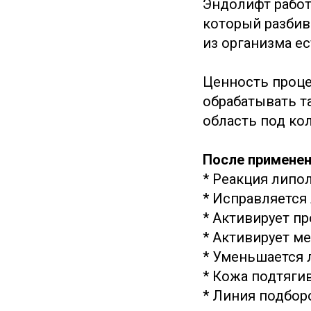
Эндолифт работа
который разбив
из организма е
Ценность проце
обрабатывать та
область под ко
После применен
* Реакция липо
* Исправляется 
* Активирует п
* Активирует м
* Уменьшается 
* Кожа подтяги
* Линия подбор