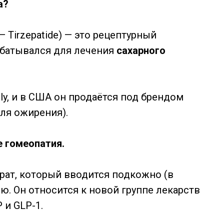
а?
 Tirzepatide) — это рецептурный
абатывался для лечения
сахарного
lly, и в США он продаётся под брендом
для ожирения).
е гомеопатия.
рат, который вводится подкожно (в
лю. Он относится к новой группе лекарств
 и GLP-1.