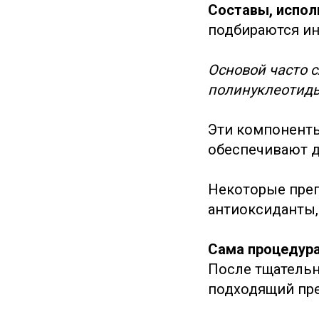
Составы, испол
подбираются и
Основой часто 
полинуклеотиды
Эти компоненты
обеспечивают 
Некоторые преп
антиоксиданты,
Сама процедура
После тщательн
подходящий пре