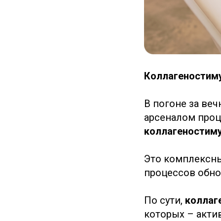
Коллагеностим
В погоне за в
арсеналом проц
коллагеностиму
Это комплексны
процессов обно
По сути,
коллаг
которых – акти