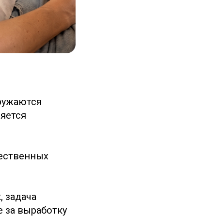
ружаются
ляется
тественных
, задача
е за выработку