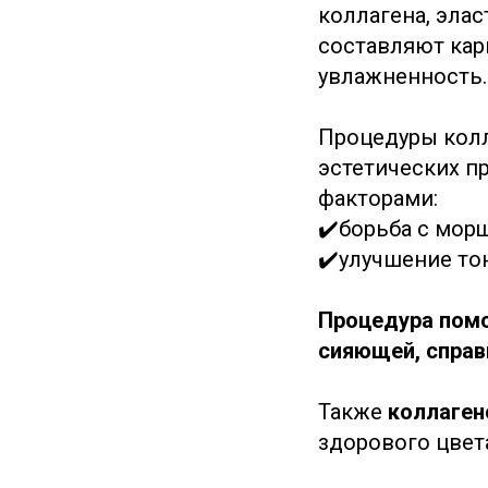
коллагена, эла
составляют карк
увлажненность.
Процедуры кол
эстетических п
факторами:
✔️борьба с мор
✔️улучшение тон
Процедура помо
сияющей, справ
Также
коллаген
здорового цвета