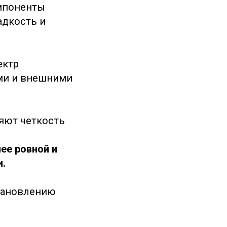
омпоненты
адкость и
ектр
ями и внешними
ряют четкость
ее ровной и
и.
тановлению