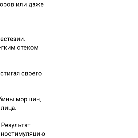
оров или даже
естезии.
егким отеком
стигая своего
бины морщин,
лица.
 Результат
геностимуляцию