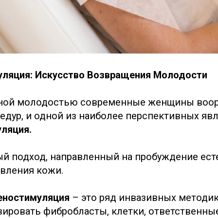
уляция: Искусство Возвращения Молодости
ечной молодостью современные женщины воо
едур, и одной из наиболее перспективных яв
ляция.
й подход, направленный на пробуждение ес
вления кожи.
еностимуляция
– это ряд инвазивных методик
вировать фибробласты, клетки, ответственны