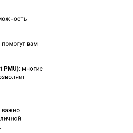
зможность
и помогут вам
rt PMU):
многие
озволяет
у важно
 личной
.