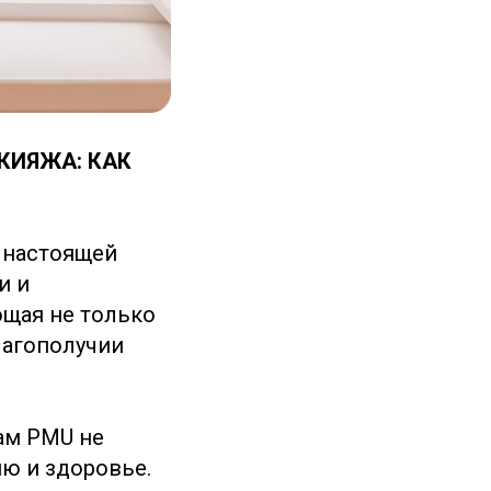
КИЯЖА: КАК
 настоящей
и и
щая не только
лагополучии
ам PMU не
ию и здоровье.