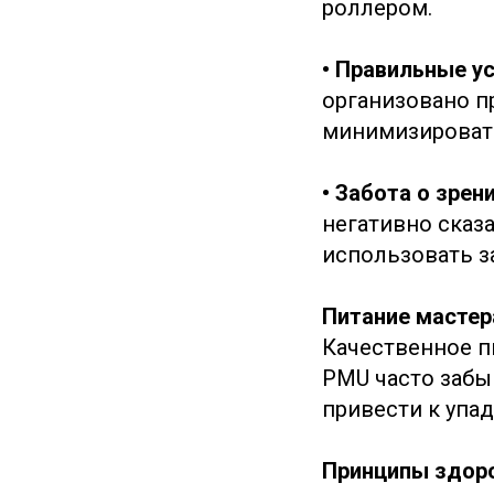
роллером.
• Правильные у
организовано п
минимизировать
• Забота о зрен
негативно сказа
использовать з
Питание мастер
Качественное п
PMU часто забы
привести к упад
Принципы здоро