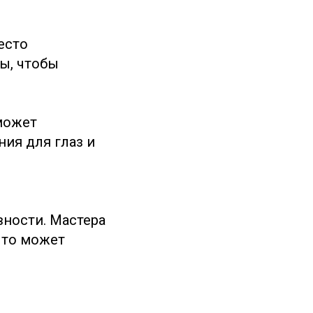
есто
ы, чтобы
может
ния для глаз и
вности. Мастера
что может