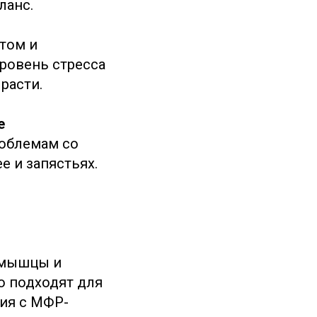
ланс.
том и
ровень стресса
расти.
е
роблемам со
е и запястьях.
 мышцы и
о подходят для
ия с МФР-