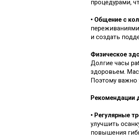
процедурами, ч
• Общение с ко
переживаниями 
и создать подд
Физическое здо
Долгие часы ра
здоровьем. Маст
Поэтому важно 
Рекомендации д
• Регулярные т
улучшить осанк
повышения гибк