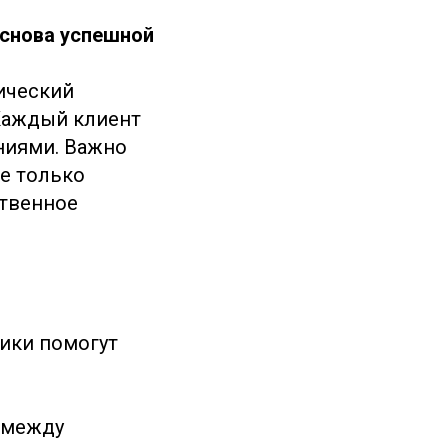
основа успешной
ический
 Каждый клиент
ниями. Важно
е только
ственное
ики помогут
 между