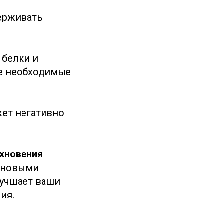
держивать
 белки и
се необходимые
жет негативно
охновения
а новыми
лучшает ваши
ия.