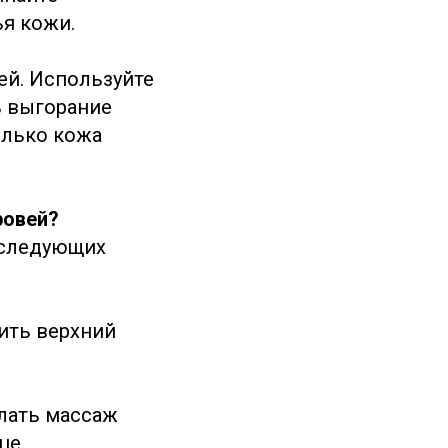
я кожи.
ей. Используйте
ь выгорание
олько кожа
ровей?
 следующих
ить верхний
лать массаж
це.