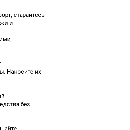
орт, старайтесь
ожи и
ими,
т
. Наносите их
й?
едства без
.
инайте