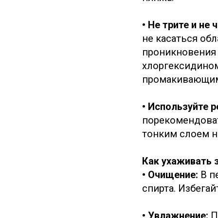
• Не трите и не 
не касаться об
проникновения 
хлоргексидином
промакивающим
• Используйте 
порекомендоват
тонким слоем н
Как ухаживать 
• Очищение:
В п
спирта. Избега
• Увлажнение:
П