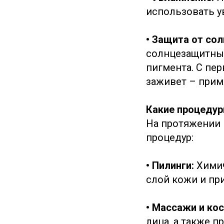
использовать у
• Защита от сол
солнцезащитные
пигмента. С пер
заживет – прим
Какие процедур
На протяжении 
процедур:
• Пилинги:
Химич
слой кожи и при
• Массажи и ко
лица, а также 