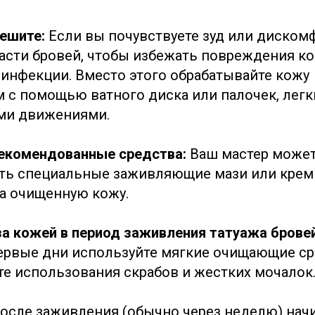
чешите:
Если вы почувствуете зуд или дискомф
ласти бровей, чтобы избежать повреждения к
инфекции. Вместо этого обрабатывайте кожу
 с помощью ватного диска или палочек, легк
и движениями.
рекомендованные средства:
Ваш мастер може
ь специальные заживляющие мази или кремы
а очищенную кожу.
за кожей в период заживления татуажа брове
ервые дни используйте мягкие очищающие ср
йте использования скрабов и жестких мочалок
осле заживления (обычно через неделю) нач