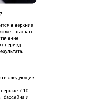
?
ится в верхние
 может вызвать
 течение
от период
езультата.
дать следующие
 первые 7-10
, бассейна и