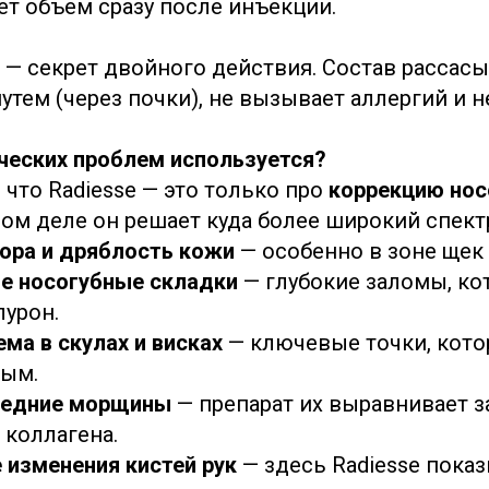
ет объем сразу после инъекции.
 — секрет двойного действия. Состав рассас
тем (через почки), не вызывает аллергий и н
ических проблем используется?
что Radiesse — это только про
коррекцию нос
мом деле он решает куда более широкий спектр
гора и дряблость кожи
— особенно в зоне щек 
е носогубные складки
— глубокие заломы, ко
лурон.
ма в скулах и висках
— ключевые точки, кото
дым.
редние морщины
— препарат их выравнивает з
 коллагена.
 изменения кистей рук
— здесь Radiesse пока