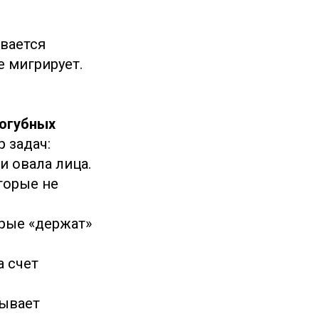
ывается
е мигрирует.
огубных
 задач:
и овала лица.
торые не
рые «держат»
а счет
зывает