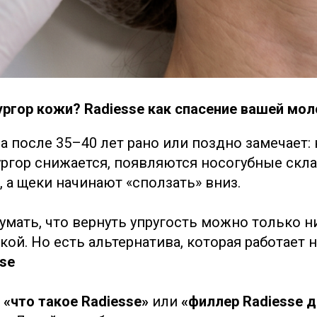
ургор кожи? Radiesse как спасение вашей мо
 после 35–40 лет рано или поздно замечает: 
ургор снижается, появляются носогубные скла
, а щеки начинают «сползать» вниз.
мать, что вернуть упругость можно только н
ой. Но есть альтернатива, которая работает 
se
е
«что такое Radiesse»
или
«филлер Radiesse д