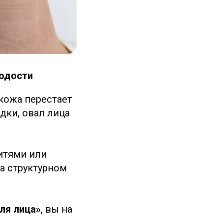
лодости
кожа перестает
дки, овал лица
итями или
на структурном
ля лица»
, вы на