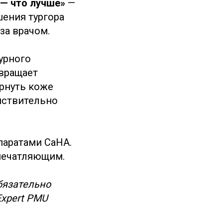
 — что лучше»
—
шения тургора
за врачом.
турного
звращает
ернуть коже
йствительно
паратами CaHA.
впечатляющим.
бязательно
Expert PMU