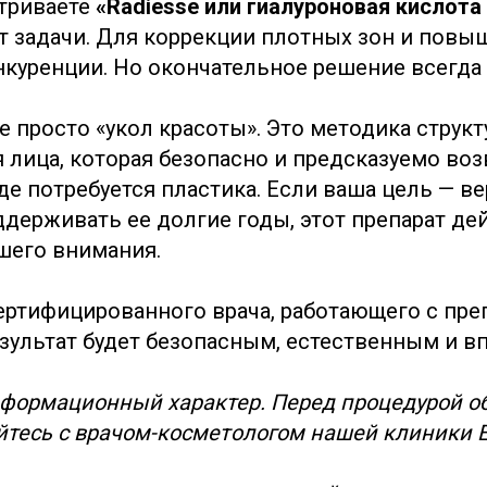
триваете
«Radiesse или гиалуроновая кислота
от задачи. Для коррекции плотных зон и повы
нкуренции. Но окончательное решение всегда 
не просто «укол красоты». Это методика струк
 лица, которая безопасно и предсказуемо во
где потребуется пластика. Если ваша цель — в
ддерживать ее долгие годы, этот препарат де
шего внимания.
ртифицированного врача, работающего с пре
езультат будет безопасным, естественным и 
нформационный характер. Перед процедурой о
йтесь с врачом-косметологом нашей клиники 