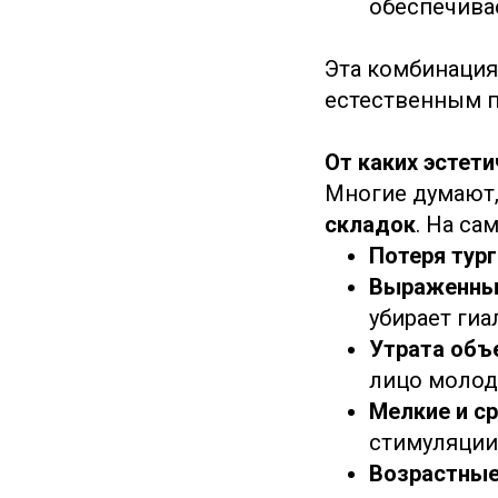
обеспечива
Эта комбинация
естественным пу
От каких эстет
Многие думают, 
складок
. На са
Потеря тур
Выраженны
убирает гиа
Утрата объе
лицо моло
Мелкие и с
стимуляции
Возрастные