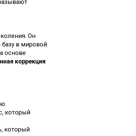
 называют
коления. Он
 базу в мировой
а основе
енная коррекция
ью
с, который
, который