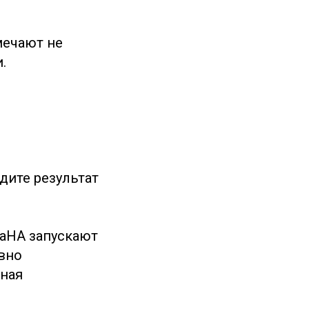
мечают не
.
дите результат
aHA запускают
вно
ьная