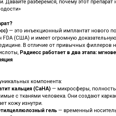
и. Давайте разберемся, почему этот препарат
лодости»
арат?
есс)
— это инъекционный имплантат нового по
 FDA (США) и имеет огромную доказательную
едицине. В отличие от привычных филлеров н
ислоты,
Рaдиесс работает в два этапа: мгнов
ляция
 уникальных компонента:
атит кальция (CaHA)
— микросферы, полност
имые с тканями человека. Они создают карка
ет кожу изнутри.
етилцеллюлозный гель
— временный носитель