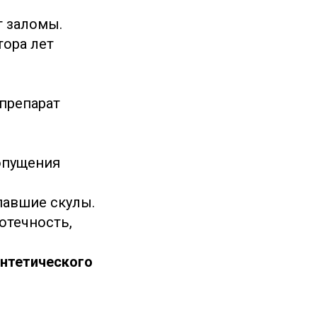
т заломы.
тора лет
 препарат
опущения
павшие скулы.
(отечность,
интетического