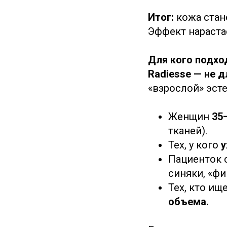
Итог:
кожа стан
Эффект нараста
Для кого подхо
Radiesse — не 
«взрослой» эсте
Женщин
35–
тканей).
Тех, у кого
у
Пациенток 
синяки, «фи
Тех, кто ищ
объема.