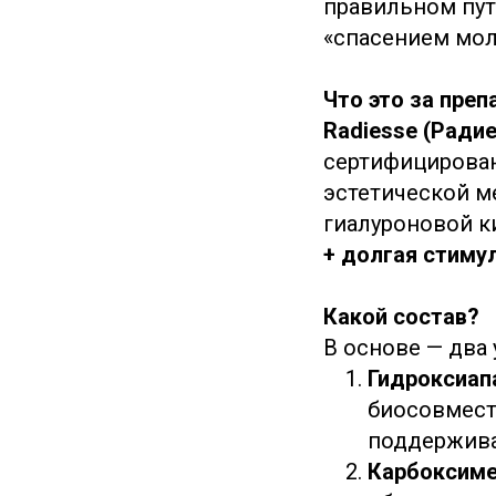
правильном пут
«спасением мо
Что это за преп
Radiesse (Ради
сертифицирован
эстетической м
гиалуроновой к
+ долгая стиму
Какой состав?
В основе — два
Гидроксиап
биосовмест
поддержива
Карбоксим