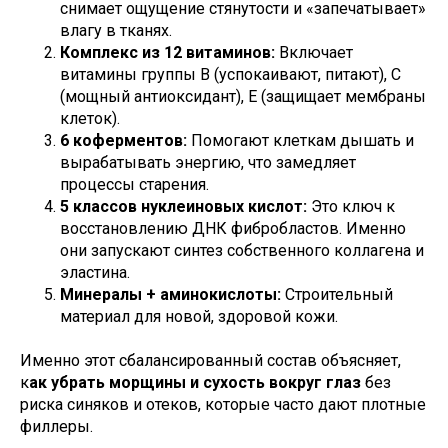
снимает ощущение стянутости и «запечатывает»
влагу в тканях.
Комплекс из 12 витаминов:
Включает
витамины группы B (успокаивают, питают), C
(мощный антиоксидант), E (защищает мембраны
клеток).
6 коферментов:
Помогают клеткам дышать и
вырабатывать энергию, что замедляет
процессы старения.
5 классов нуклеиновых кислот:
Это ключ к
восстановлению ДНК фибробластов. Именно
они запускают синтез собственного коллагена и
эластина.
Минералы + аминокислоты:
Строительный
материал для новой, здоровой кожи.
Именно этот сбалансированный состав объясняет,
к
ак убрать морщины и сухость вокруг глаз
без
риска синяков и отеков, которые часто дают плотные
филлеры.