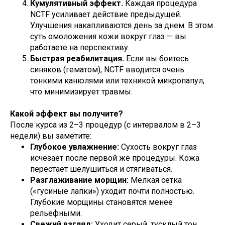
Кумулятивный эффект.
Каждая процедура
NCTF усиливает действие предыдущей.
Улучшения накапливаются день за днем. В этом
суть омоложения кожи вокруг глаз — вы
работаете на перспективу.
Быстрая реабилитация.
Если вы боитесь
синяков (гематом), NCTF вводится очень
тонкими канюлями или техникой микропапул,
что минимизирует травмы.
Какой эффект вы получите?
После курса из 2–3 процедур (с интервалом в 2–3
недели) вы заметите:
Глубокое увлажнение:
Сухость вокруг глаз
исчезает после первой же процедуры. Кожа
перестает шелушиться и стягиваться.
Разглаживание морщин:
Мелкая сетка
(«гусиные лапки») уходит почти полностью.
Глубокие морщины становятся менее
рельефными.
Свежий взгляд:
Уходит серый, тусклый тон.