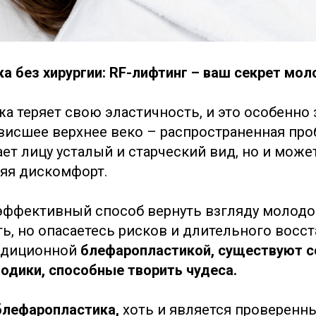
а без хирургии: RF-лифтинг – ваш секрет мол
жа теряет свою эластичность, и это особенно 
ависшее верхнее веко – распространенная про
ет лицу усталый и старческий вид, но и може
ляя дискомфорт.
эффективный способ вернуть взгляду молодо
ь, но опасаетесь рисков и длительного восс
радиционной
блефаропластикой, существуют 
одики, способные творить чудеса.
блефаропластика,
хоть и является проверен