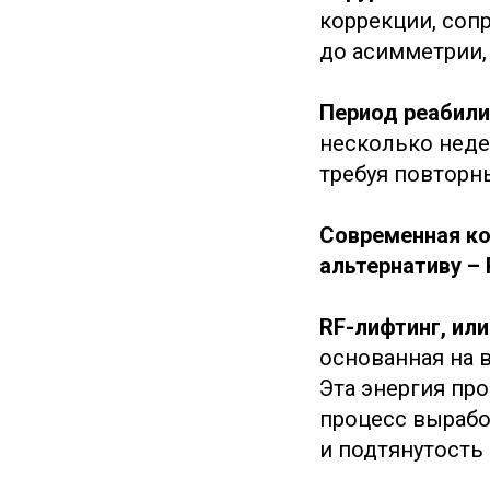
коррекции, соп
до асимметрии,
Период реабили
несколько неде
требуя повторн
Современная к
альтернативу – 
RF-лифтинг, ил
основанная на 
Эта энергия про
процесс вырабо
и подтянутость