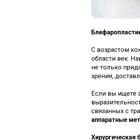
Блефаропластик
С возрастом ко
области век. Н
не только прида
зрения, достав
Если вы ищете 
выразительност
связанных с т
аппаратные мет
Хирургическая 