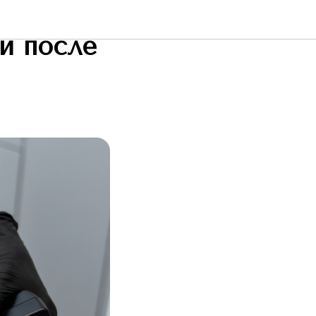
RF-
и после