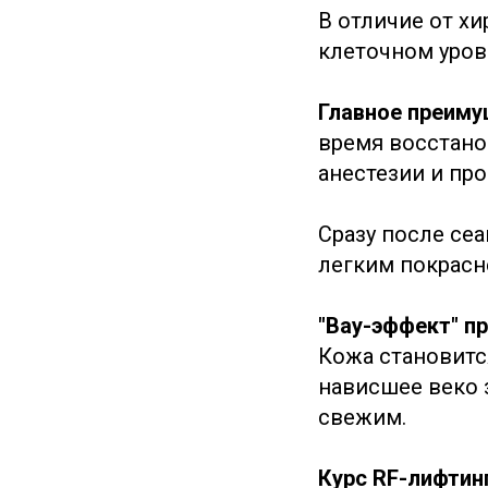
В отличие от х
клеточном уров
Главное преим
время восстано
анестезии и пр
Сразу после се
легким покрасн
"Вау-эффект" п
Кожа становитс
нависшее веко 
свежим.
Курс RF-лифтин