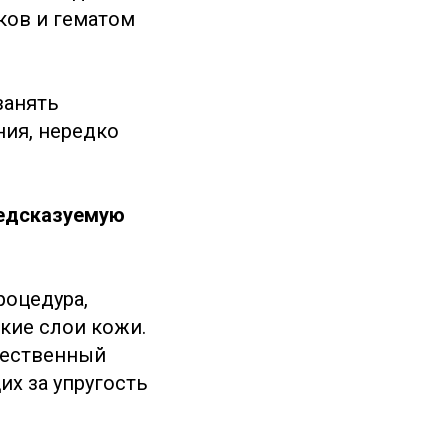
ков и гематом
занять
ния, нередко
редсказуемую
роцедура,
кие слои кожи.
стественный
их за упругость