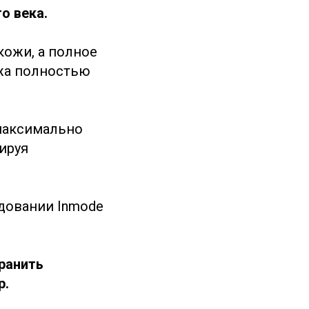
о века.
кожи, а полное
ожа полностью
 максимально
ируя
удовании Inmode
ранить
р.