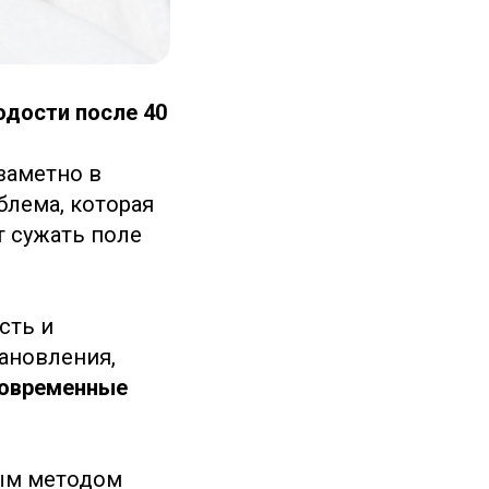
одости после 40
заметно в
блема, которая
т сужать поле
сть и
тановления,
современные
ным методом