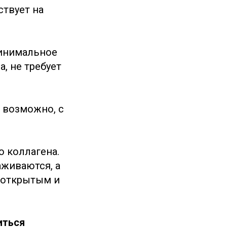
ствует на
минимальное
, не требует
 возможно, с
о коллагена.
аживаются, а
 открытым и
иться