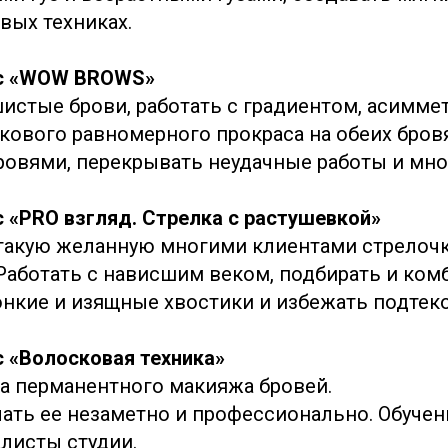
вых техниках.
сс «WOW BROWS»
истые брови, работать с градиентом, асиммет
кового равномерного прокраса на обеих бровя
овями, перекрывать неудачные работы и мног
с «PRO взгляд. Стрелка с растушевкой»
такую желанную многими клиентами стрелоч
 Работать с нависшим веком, подбирать и ко
онкие и изящные хвостики и избежать подтеко
с «Волосковая техника»
а перманентного макияжа бровей.
ать ее незаметно и профессионально. Обучен
листы студии.