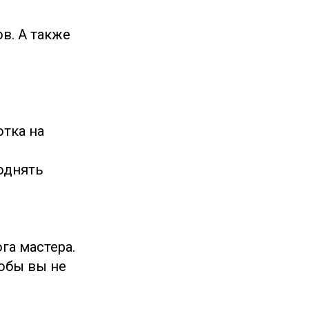
в. А также
отка на
однять
га мастера.
обы вы не