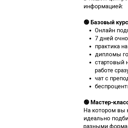
информацией:
🟢 Базовый курс
Онлайн под
7 дней очно
практика на
дипломы го
стартовый н
работе сраз
чат с препо
беспроцент
🟢 Мастер-клас
На котором вы 
идеально подбир
разными формам