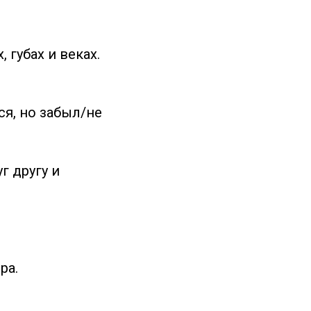
 губах и веках.
ся, но забыл/не
г другу и
ра.