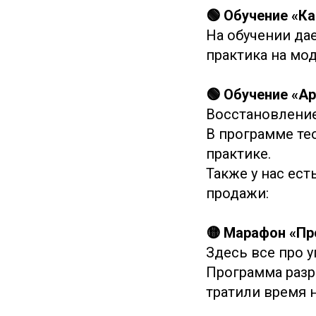
🟢 Обучение «К
На обучении дае
практика на мо
🟢 Обучение «А
Восстановление
В программе тео
практике.
Также у нас ес
продажи:
🟡 Марафон «Пр
Здесь все про у
Программа разр
тратили время н