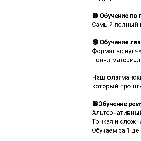
🟢 Обучение по
Самый полный ку
🟢 Обучение ла
Формат «с нуля»
понял материал/
Наш флагмански
который прошло 
🟢Обучение рем
Альтернативный
Тонкая и сложна
Обучаем за 1 де