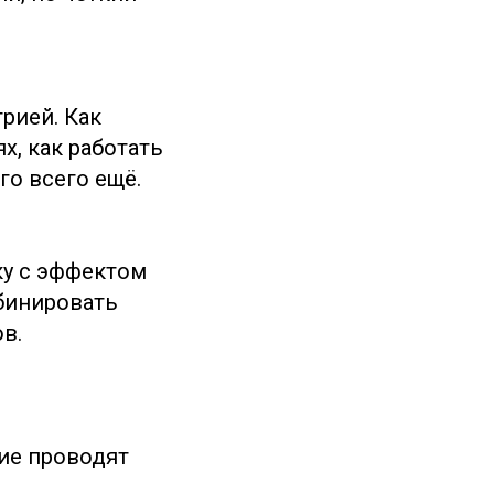
рией. Как
х, как работать
о всего ещё.
ку с эффектом
мбинировать
в.
ие проводят