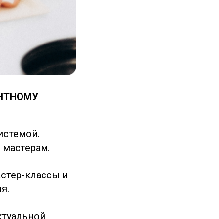
НТНОМУ
истемой.
и мастерам.
стер-классы и
я.
ктуальной