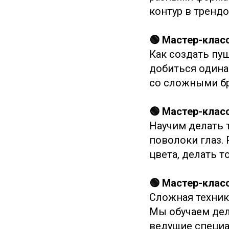
контур в трендо
🟢 Мастер-кла
Как создать пуш
добиться одина
со сложными бр
🟢 Мастер-клас
Научим делать 
поволоки глаз.
цвета, делать т
🟢 Мастер-клас
Сложная техник
Мы обучаем дел
ведущие специа