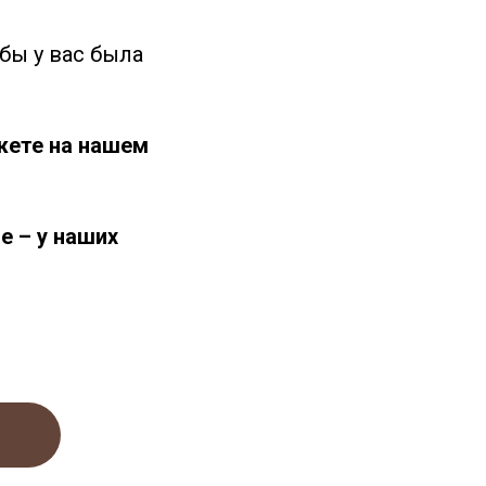
бы у вас была
жете на нашем
е – у наших