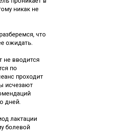
ель проникает в
тому никак не
разберемся, что
ее ожидать.
 не вводится
тся по
сеанс проходит
ры исчезают
комендаций
о дней.
иод лактации
у болевой