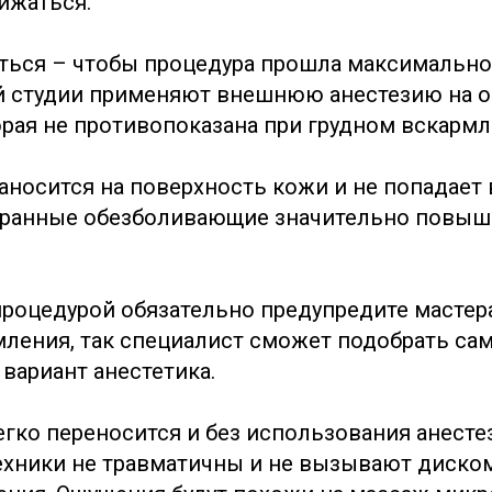
ижаться.
яться – чтобы процедура прошла максимально
й студии применяют внешнюю анестезию на 
орая не противопоказана при грудном вскармл
аносится на поверхность кожи и не попадает 
бранные обезболивающие значительно повыш
роцедурой обязательно предупредите мастера 
мления, так специалист сможет подобрать с
вариант анестетика.
егко переносится и без использования анесте
хники не травматичны и не вызывают диско