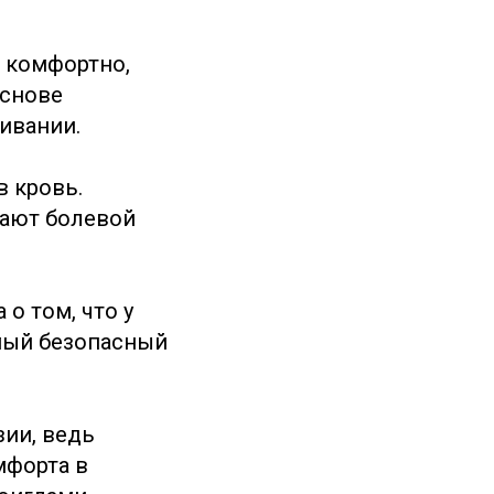
 комфортно,
основе
ивании.
в кровь.
ают болевой
о том, что у
амый безопасный
зии, ведь
мфорта в