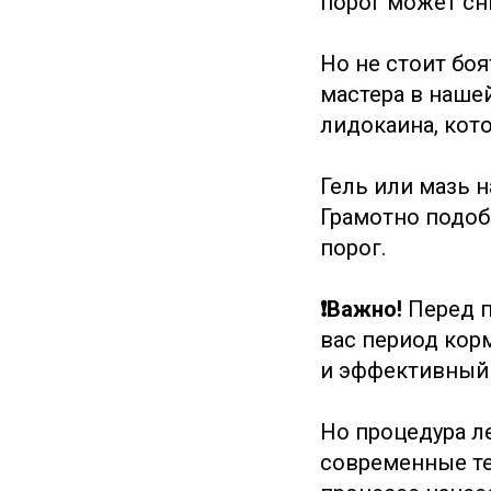
порог может сн
Но не стоит бо
мастера в наше
лидокаина, кот
Гель или мазь н
Грамотно подо
порог.
❗️Важно!
Перед п
вас период кор
и эффективный 
Но процедура л
современные те