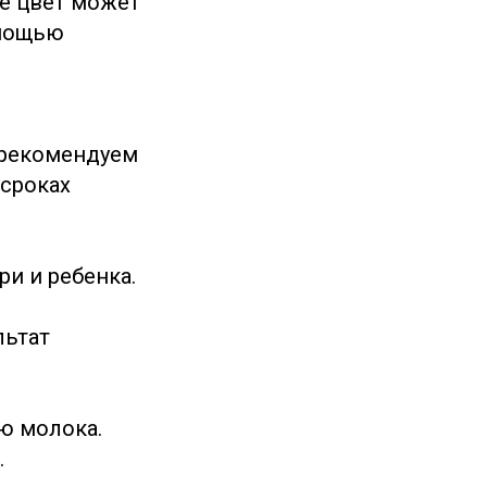
те цвет может
омощью
 рекомендуем
 сроках
ри и ребенка.
льтат
ю молока.
.