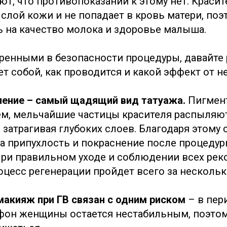
т, что противопоказаний к этому нет. Красит
слой кожи и не попадает в кровь матери, поэ
 на качество молока и здоровье малыша.
ренными в безопасности процедуры, давайте 
т собой, как проводится и какой эффект от н
ление – самый щадящий вид татуажа.
Пигмент
м, мельчайшие частицы красителя распыляю
 затрагивая глубоких слоев. Благодаря этому 
 а припухлость и покраснение после процеду
При правильном уходе и соблюдении всех ре
оцесс регенерации пройдет всего за нескольк
акияж при ГВ связан с одним риском
– в пер
фон женщины остается нестабильным, поэтом