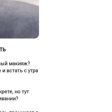
ТЬ
ный макияж?
и встать с утра
ете, но тут
ивании?