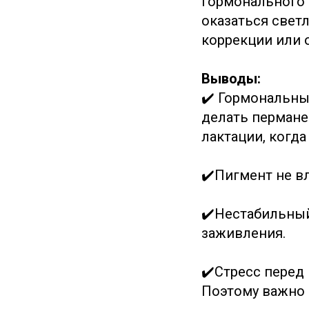
гормонального 
оказаться свет
коррекции или 
Выводы:
✔️ Гормональны
делать пермане
лактации, когд
✔️Пигмент не вл
✔️Нестабильный
заживления.
✔️Стресс перед
Поэтому важно 