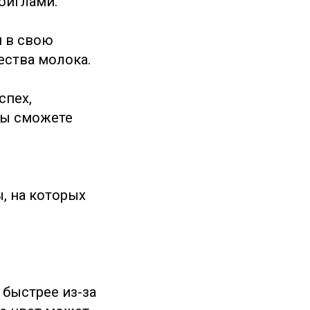
оиглами.
й в свою
ства молока.
спех,
вы сможете
ы, на которых
быстрее из-за