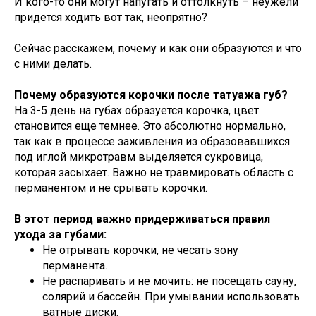
И кого-то они могут напугать и оттолкнуть – неужели
придется ходить вот так, неопрятно?
Сейчас расскажем, почему и как они образуются и что
с ними делать.
Почему образуются корочки после татуажа губ?
На 3-5 день на губах образуется корочка, цвет
становится еще темнее. Это абсолютно нормально,
так как в процессе заживления из образовавшихся
под иглой микротравм выделяется сукровица,
которая засыхает. Важно не травмировать область с
перманентом и не срывать корочки.
В этот период важно придерживаться правил
ухода за губами:
Не отрывать корочки, не чесать зону
перманента.
Не распаривать и не мочить: не посещать сауну,
солярий и бассейн. При умывании использовать
ватные диски.