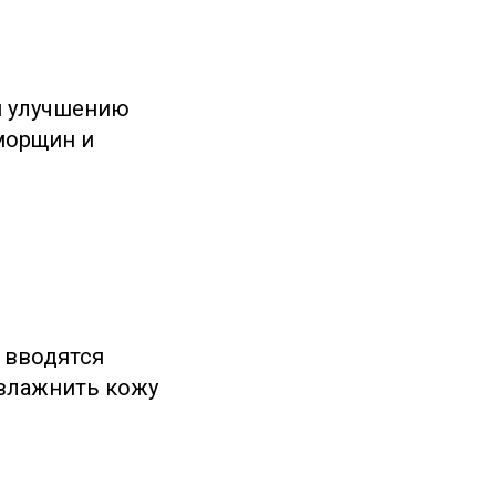
и улучшению
 морщин и
 вводятся
увлажнить кожу