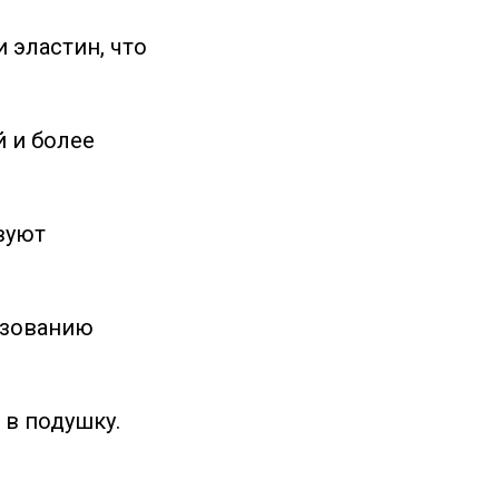
 эластин, что
й и более
вуют
азованию
 в подушку.