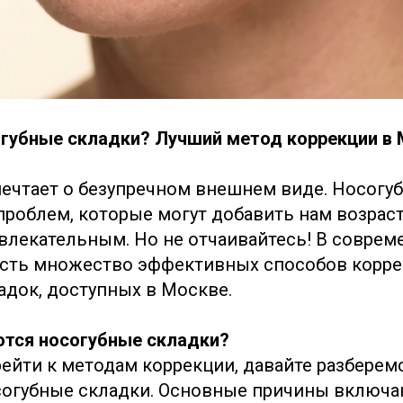
огубные складки? Лучший метод коррекции в
мечтает о безупречном внешнем виде. Носогу
 проблем, которые могут добавить нам возрас
влекательным. Но не отчаивайтесь! В соврем
есть множество эффективных способов корр
адок, доступных в Москве.
тся носогубные складки?
ейти к методам коррекции, давайте разберемс
огубные складки. Основные причины включа