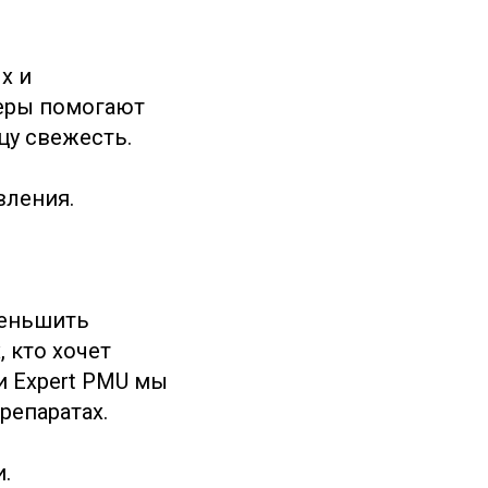
х и
еры помогают
цу свежесть.
вления.
меньшить
 кто хочет
и Expert PMU мы
репаратах.
.