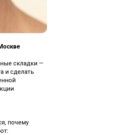
 Москве
бные складки —
та и сделать
енной
екции
я, почему
ют: