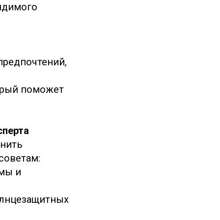
видимого
предпочтений,
орый поможет
сперта
анить
советам:
мы и
олнцезащитных