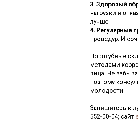
3. Здоровый об
нагрузки и отк
лучше.
4. Регулярные 
процедур. И со
Носогубные скл
методами корре
лица. Не забыв
поэтому консул
молодости.
Запишитесь к лу
552-00-04; сайт