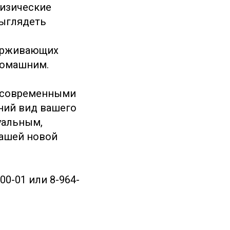
физические
выглядеть
ерживающих
домашним.
с современными
ний вид вашего
уальным,
вашей новой
0-01 или 8-964-