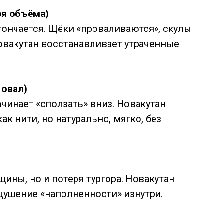
ря объёма)
тончается. Щёки «проваливаются», скулы
Новакутан восстанавливает утраченные
 овал)
ачинает «сползать» вниз. Новакутан
ак нити, но натурально, мягко, без
ины, но и потеря тургора. Новакутан
ощущение «наполненности» изнутри.