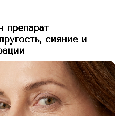
н препарат
ругость, сияние и
рации