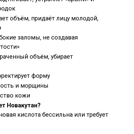
родок
ет объём, придаёт лицу молодой,
р
бокие заломы, не создавая
утости»
раченный объём, убирает
рректирует форму
лость и морщины
ество кожи
ет Новакутан?
оновая кислота бессильна или требует