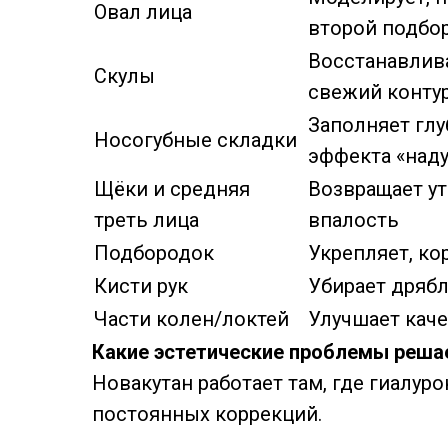
Овал лица
второй подбо
Восстанавлива
Скулы
свежий конту
Заполняет глу
Носогубные складки
эффекта «над
Щёки и средняя
Возвращает ут
треть лица
впалость
Подбородок
Укрепляет, ко
Кисти рук
Убирает дряб
Части колен/локтей
Улучшает кач
Какие эстетические проблемы реша
Новакутан работает там, где гиалур
постоянных коррекций.