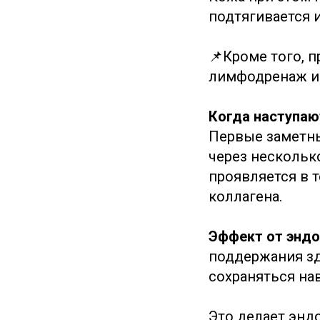
подтягивается 
📌Кроме того, 
лимфодренаж и 
Когда наступаю
Первые заметны
через нескольк
проявляется в т
коллагена.
Эффект от эндо
поддержания зд
сохраняться нав
Это делает энд