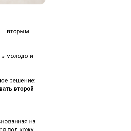
 – вторым
ть молодо и
ное решение:
вать второй
снованная на
я под кожу.