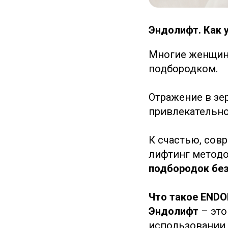
Эндолифт. Как 
Многие женщин
подбородком.
Отражение в зе
привлекательно
К счастью, сов
лифтинг метод
подбородок без
Что такое ENDO
Эндолифт
– эт
использовании 