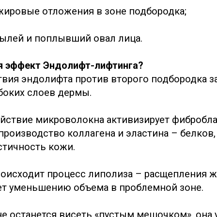
ировые отложения в зоне подбородка;
ылей и поплывший овал лица.
я эффект Эндолифт-лифтинга?
вия эндолифта против второго подбородка з
боких слоев дермы.
йствие микроволокна активизирует фибробла
производство коллагена и эластина – белков,
стичность кожи.
оисходит процесс липолиза – расщепления ж
ет уменьшению объема в проблемной зоне.
не останется висеть «пустым мешочком», она