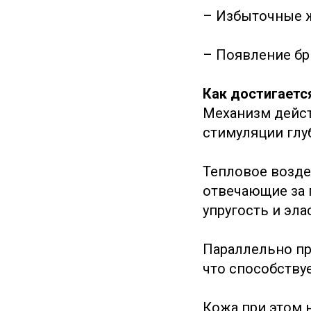
– Избыточные ж
– Появление бр
Как достигаетс
Механизм дейст
стимуляции глу
Тепловое возде
отвечающие за 
упругость и эла
Параллельно пр
что способству
Кожа при этом 