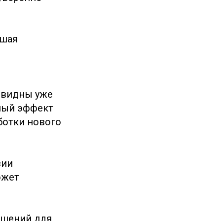
чшая
 видны уже
ьный эффект
ботки нового
вии
ожет
ешений для