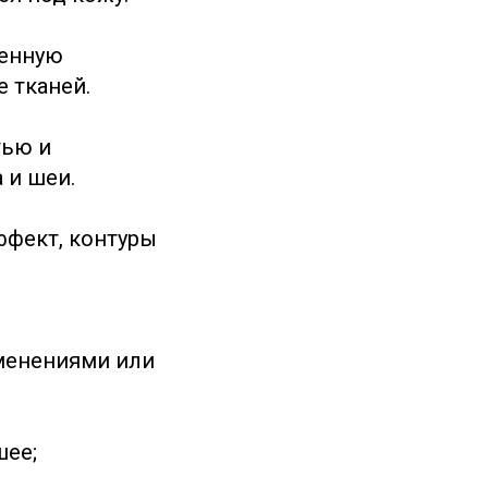
венную
 тканей.
тью и
 и шеи.
ффект, контуры
менениями или
шее;