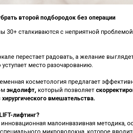
убрать второй подбородок без операции
ы 30+ сталкиваются с неприятной проблемой
ркале перестает радовать, а желание выгляде
 уступает место разочарованию.
ременная косметология предлагает эффектив
ом
эндолифт,
который позволяет
скорректиро
 хирургического вмешательства.
LIFT-лифтинг?
о инновационная малоинвазивная методика, о
специального микроволокна, которое вводитс