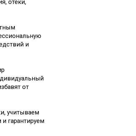
я, отеки,
нтным
фессиональную
едствий и
ир
индивидуальный
избавят от
и, учитываем
 и гарантируем