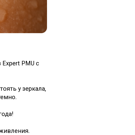
 Expert PMU с
оять у зеркала,
темно.
года!
аживления.