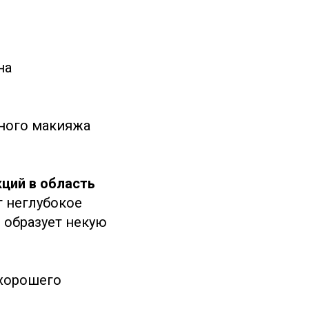
на
тного макияжа
кций в область
т неглубокое
и образует некую
 хорошего