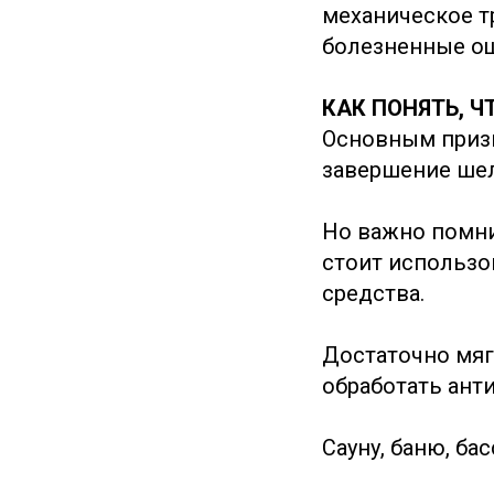
механическое т
болезненные о
КАК ПОНЯТЬ, 
Основным призн
завершение шел
Но важно помнит
стоит использо
средства.
Достаточно мяг
обработать ант
Сауну, баню, ба