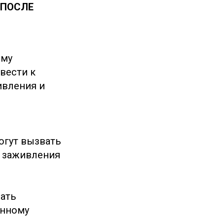
 ПОСЛЕ
ому
вести к
ивления и
огут вызвать
с заживления
вать
енному