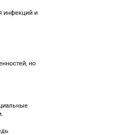
я инфекций и
енностей, но
ециальные
.
едь