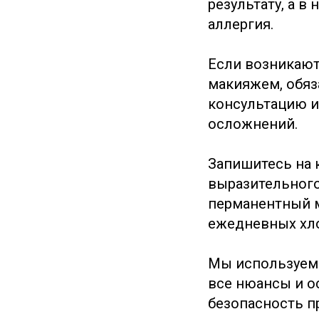
результату, а в
аллергия.
Если возникают
макияжем, обяз
консультацию и
осложнений.
Запишитесь на 
выразительного
перманентный м
ежедневных хло
Мы используем 
все нюансы и о
безопасность п