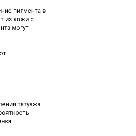
ение пигмента в
т из кожи с
нта могут
ют
ления татуажа
ероятность
енка