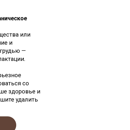
аническое
щества или
ие и
 грудью —
лактации.
рьезное
оваться со
ше здоровье и
ешите удалить