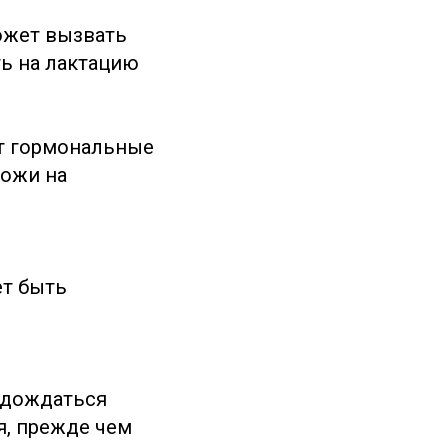
ожет вызвать
ть на лактацию
т гормональные
кожи на
ет быть
 дождаться
я, прежде чем