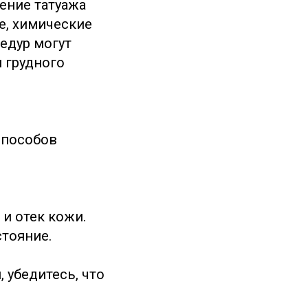
ение татуажа
е, химические
едур могут
 грудного
способов
и отек кожи.
стояние.
 убедитесь, что