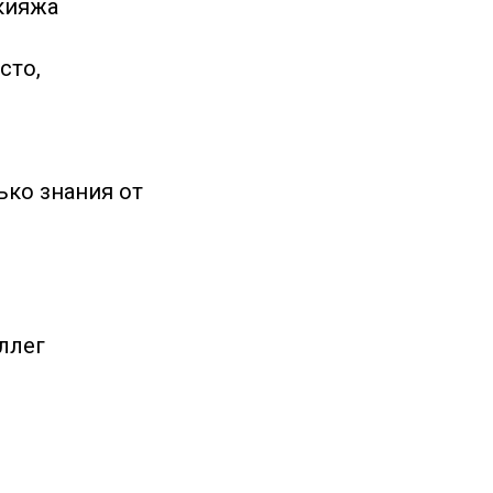
кияжа
сто,
ько знания от
оллег