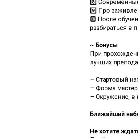
8️⃣ Современны
9️⃣ Про заживле
🔟 После обуче
разбираться в п
~ Бонусы
При прохождени
лучших препода
– Стартовый на
– Форма мастер
– Окружение, в 
Ближайший набо
Не хотите ждат