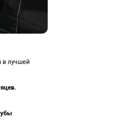
я в лучшей
сяцев.
губы