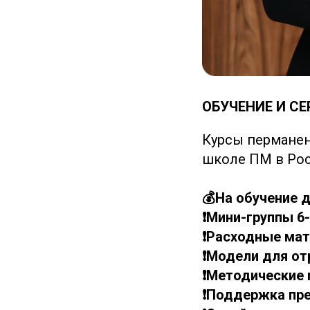
ОБУЧЕНИЕ И С
Курсы перманен
школе ПМ в Рос
💰На обучение д
❗️Мини-группы 6
❗️Расходные ма
❗️Модели для от
❗️Методические
❗️Поддержка пр