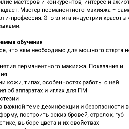
илие мастеров и конкурентов, интерес и ажио
падает. Мастер перманентного макияжа – сама
ти-профессия. Это элита индустрии красоты
выками.
рамма обучения
се, что вам необходимо для мощного старта н
онятия перманентного макияжа. Показания и
ния
нии кожи, типах, особенностях работы с ней
ия об аппаратах и иглах для ПМ
естезии
 в важной теме дезинфекции и безопасности в
 форму, построить эскиз бровей, стрелок, губ
истике, выборе цвета и их свойствах