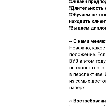
❗️Онлайн предпо
❗️Длительность 
❗️Обучаем не т
находить клиен
❗️Выдаем дипло
~ С нами меняю
Неважно, какое 
положение. Есл
ВУЗ в этом год
перманентного 
в перспективе. 
из самых досто
наверх.
~ Востребованн