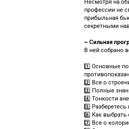
Несмотря на об
профессии не с
прибыльная бью
секретными на
~ Сильная прог
В ней собрано в
1️⃣ Основные п
противопоказа
2️⃣ Все о строе
3️⃣ Полные знан
4️⃣ Тонкости ан
5️⃣ Разберетесь
6️⃣ Как выбрать
7️⃣ Все о колор