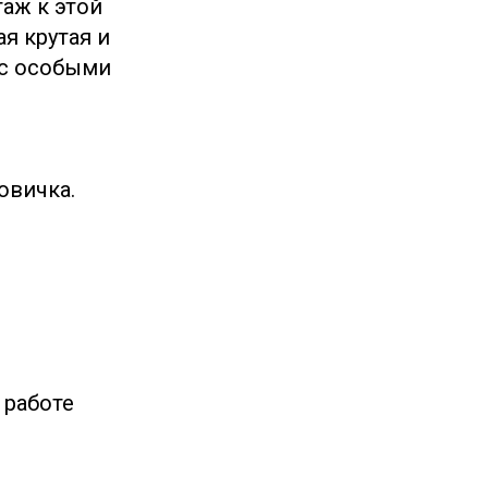
таж к этой
я крутая и
 с особыми
овичка.
 работе