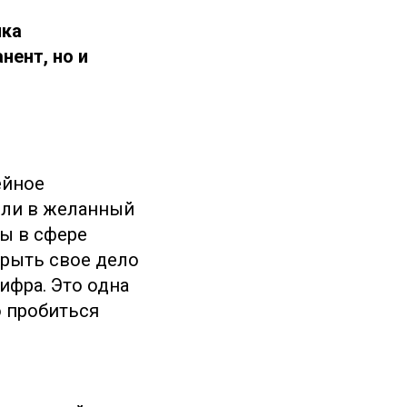
ика
нент, но и
ейное
или в желанный
лы в сфере
крыть свое дело
ифра. Это одна
о пробиться