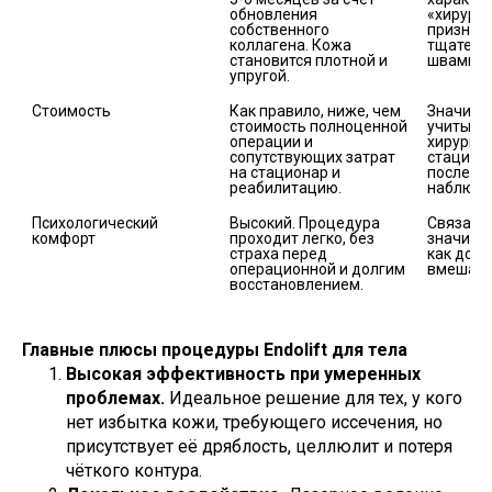
обновления 
«хирурги
собственного 
признака
коллагена. Кожа 
тщательн
становится плотной и 
швами.
упругой.
Стоимость
Как правило, ниже, чем 
Значител
стоимость полноценной 
учитывая
операции и 
хирурга,
сопутствующих затрат 
стациона
на стационар и 
послеоп
реабилитацию.
Психологический 
Высокий. Процедура 
Связан с
проходит легко, без 
значител
страха перед 
как до, т
операционной и долгим 
Главные плюсы процедуры Endolift для тела
Высокая эффективность при умеренных
проблемах.
Идеальное решение для тех, у кого
нет избытка кожи, требующего иссечения, но
присутствует её дряблость, целлюлит и потеря
чёткого контура.