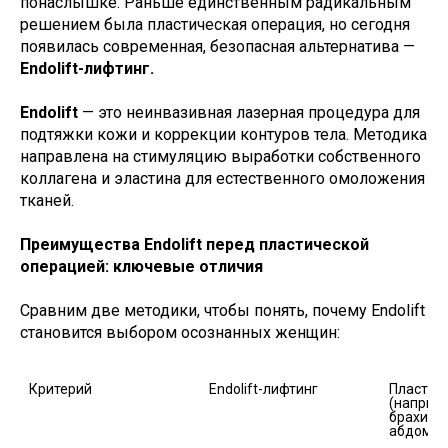
понаслышке. Раньше единственным радикальным
решением была пластическая операция, но сегодня
появилась современная, безопасная альтернатива —
Endolift-лифтинг.
Endolift
— это неинвазивная лазерная процедура для
подтяжки кожи и коррекции контуров тела. Методика
направлена на стимуляцию выработки собственного
коллагена и эластина для естественного омоложения
тканей.
Преимущества Endolift перед пластической
операцией: ключевые отличия
Сравним две методики, чтобы понять, почему Endolift
становится выбором осознанных женщин:
Критерий
Endolift-лифтинг
Пластиче
(наприме
брахиопл
абдомин