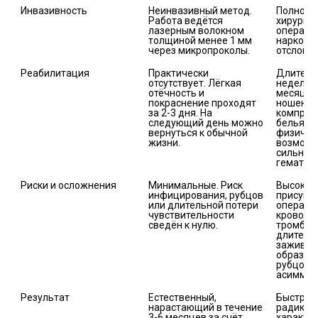
Неинвазивный метод. 
Полноце
Работа ведётся 
хирургич
лазерным волокном 
операци
толщиной менее 1 мм 
наркозом
Практически 
Длительн
отсутствует. Лёгкая 
недель д
отёчность и 
месяцев)
покраснение проходят 
ношение 
за 2-3 дня. На 
компресс
следующий день можно 
белья, о
вернуться к обычной 
физическ
жизни.
возможны
сильные 
Минимальные. Риск 
Высокие 
инфицирования, рубцов 
присущи
или длительной потери 
операции
чувствительности 
кровотеч
тромбозы
длительн
заживлен
образова
рубцов, 
асиммет
Естественный, 
Быстрый 
нарастающий в течение 
радикаль
3-6 месяцев за счёт 
характе